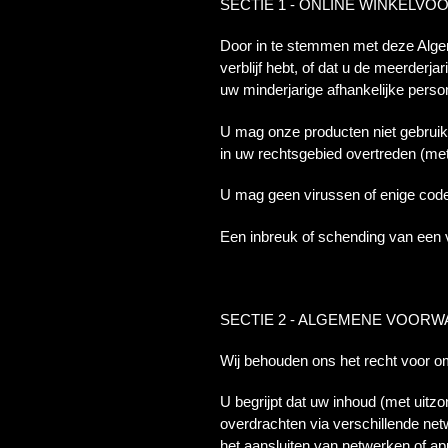
SECTIE 1 - ONLINE WINKELV
Door in te stemmen met deze Algeme
verblijf hebt, of dat u de meerderj
uw minderjarige afhankelijke person
U mag onze producten niet gebruike
in uw rechtsgebied overtreden (met
U mag geen virussen of enige code
Een inbreuk of schending van een v
SECTIE 2 - ALGEMENE VOOR
Wij behouden ons het recht voor o
U begrijpt dat uw inhoud (met uitz
overdrachten via verschillende net
het aansluiten van netwerken of ap