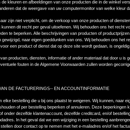
de kleuren en afbeeldingen van onze producten die in de winkel ver
randeren dat de weergave van uw computermonitor van welke kleur da
aar zijn niet verplicht, om de verkoop van onze producten of dienste
Wij kunnen dit recht per geval uitoefenen. Wij behouden ons het rech
eden te beperken. Alle beschrijvingen van producten of productprijzen 
gewijzigd, naar eigen goeddunken van ons. Wij behouden ons het rec
oor een product of dienst dat op deze site wordt gedaan, is ongeldig
t van producten, diensten, informatie of ander materiaal dat door u is
 eventuele fouten in de Algemene Voorwaarden zullen worden gecorrig
 VAN DE FACTURERINGS-- EN ACCOUNTINFORMATIE
 elke bestelling die u bij ons plaatst te weigeren. Wij kunnen, naar
shouden of per bestelling beperken of annuleren. Deze beperkingen 
r of onder dezelfde klantenaccount, dezelfde creditcard, en/of bestell
endadres. In het geval dat we een wijziging in een bestelling aanbren
 stellen door contact op te nemen met het e-mailadres en/of het fact