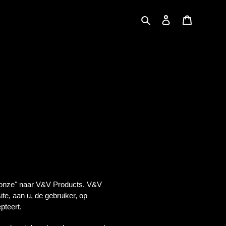
Zoeken
Aanmelden
Winkelwa
 "onze" naar V&V Products. V&V
ite, aan u, de gebruiker, op
pteert.