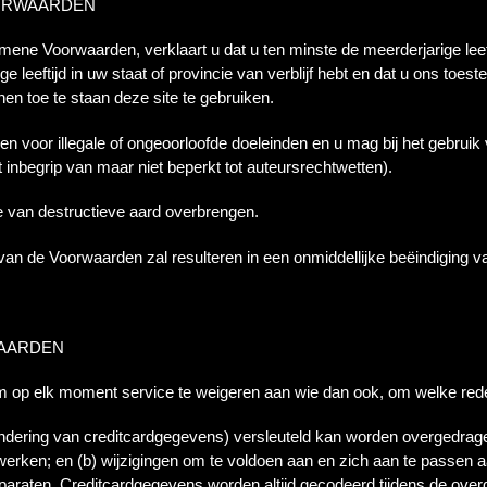
OORWAARDEN
ne Voorwaarden, verklaart u dat u ten minste de meerderjarige leefti
arige leeftijd in uw staat of provincie van verblijf hebt en dat u ons 
en toe te staan deze site te gebruiken.
n voor illegale of ongeoorloofde doeleinden en u mag bij het gebru
 inbegrip van maar niet beperkt tot auteursrechtwetten).
 van destructieve aard overbrengen.
an de Voorwaarden zal resulteren in een onmiddellijke beëindiging v
WAARDEN
m op elk moment service te weigeren aan wie dan ook, om welke red
ondering van creditcardgegevens) versleuteld kan worden overgedrage
werken; en (b) wijzigingen om te voldoen aan en zich aan te passen 
paraten. Creditcardgegevens worden altijd gecodeerd tijdens de over