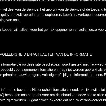
kel deel van de Service, het gebruik van de Service of de toegang to
 geleverd, zult reproduceren, dupliceren, kopiëren, verkopen, doorve
mming van ons.
e koppen zijn alleen voor het gemak opgenomen en zullen deze Voor
 VOLLEDIGHEID EN ACTUALITEIT VAN DE INFORMATIE
e informatie die op deze site beschikbaar wordt gesteld niet nauwkeurig
end bedoeld voor algemene informatie en mag niet worden gebruikt als
 primaire, nauwkeurigere, vollediger of tijdigere informatiebronnen. E
informatie bevatten. Historische informatie is noodzakelijkerwijs niet 
Wij behouden ons het recht voor om de inhoud van deze site te allen tij
site bij te werken. U gaat ermee akkoord dat het uw verantwoordelijk