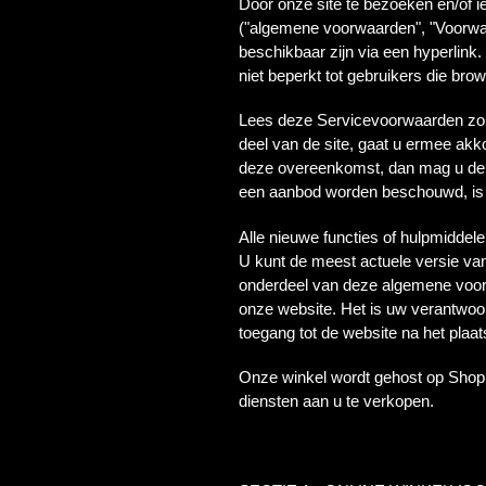
Door onze site te bezoeken en/of 
("algemene voorwaarden", "Voorwaa
beschikbaar zijn via een hyperlink
niet beperkt tot gebruikers die bro
Lees deze Servicevoorwaarden zorgv
deel van de site, gaat u ermee ak
deze overeenkomst, dan mag u de 
een aanbod worden beschouwd, is d
Alle nieuwe functies of hulpmidde
U kunt de meest actuele versie van
onderdeel van deze algemene voorwa
onze website. Het is uw verantwoor
toegang tot de website na het plaat
Onze winkel wordt gehost op Shopif
diensten aan u te verkopen.