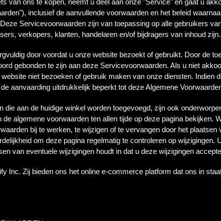
iets van ons te kopen, neemt u deel aan onze "Service" en gaat u a
rden"), inclusief de aanvullende voorwaarden en het beleid waarnaar
. Deze Servicevoorwaarden zijn van toepassing op alle gebruikers van
wsers, verkopers, klanten, handelaren en/of bijdragers van inhoud zijn.
uldig door voordat u onze website bezoekt of gebruikt. Door de toeg
koord gebonden te zijn aan deze Servicevoorwaarden. Als u niet akko
website niet bezoeken of gebruik maken van onze diensten. Indien
e aanvaarding uitdrukkelijk beperkt tot deze Algemene Voorwaarde
len die aan de huidige winkel worden toegevoegd, zijn ook onderwor
 de algemene voorwaarden ten allen tijde op deze pagina bekijken. 
arden bij te werken, te wijzigen of te vervangen door het plaatsen 
delijkheid om deze pagina regelmatig te controleren op wijzigingen. 
sen van eventuele wijzigingen houdt in dat u deze wijzigingen accepte
y Inc. Zij bieden ons het online e-commerce platform dat ons in staa