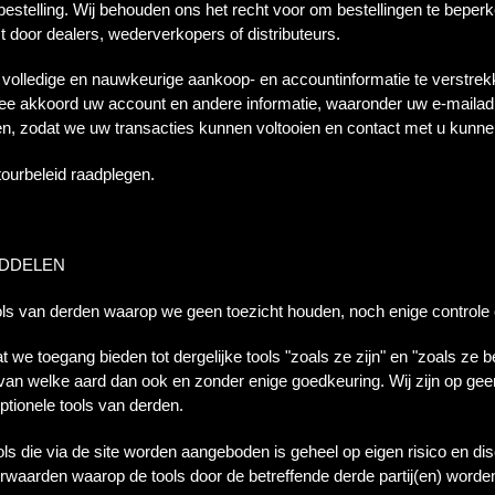
bestelling. Wij behouden ons het recht voor om bestellingen te beperk
tst door dealers, wederverkopers of distributeurs.
volledige en nauwkeurige aankoop- en accountinformatie te verstrekk
ee akkoord uw account en andere informatie, waaronder uw e-maila
rken, zodat we uw transacties kunnen voltooien en contact met u kunn
tourbeleid raadplegen.
IDDELEN
ls van derden waarop we geen toezicht houden, noch enige controle 
we toegang bieden tot dergelijke tools "zoals ze zijn" en "zoals ze b
 van welke aard dan ook en zonder enige goedkeuring. Wij zijn op gee
ptionele tools van derden.
ols die via de site worden aangeboden is geheel op eigen risico en dis
orwaarden waarop de tools door de betreffende derde partij(en) word